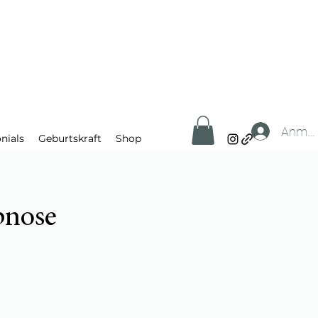
Anmel
nials
Geburtskraft
Shop
pnose