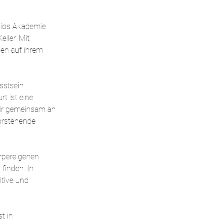
acios Akademie 
ller. Mit 
en auf ihrem 
sstsein 
 ist eine 
wir gemeinsam an 
orstehende 
pereigenen 
finden. In 
itive und 
t in 