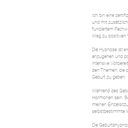
Ich bin eine zerti
und mit zusätzlic
fundiertem Fachwi
Weg zu positiven
Die Hypnose ist e
anzugehen und pos
intensive Vorbere
den Themen, die d
Geburt zu geben.
Während des Gebu
Hormonen sein. Sie
meinen Einzelsitzu
selbstbestimmte W
Die Geburtshypnos