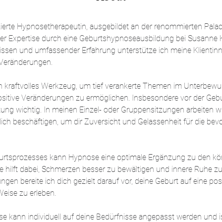
fizierte Hypnosetherapeutin, ausgebildet an der renommierten Pal
her Expertise durch eine Geburtshypnoseausbildung bei Susanne Ke
ssen und umfassender Erfahrung unterstütze ich meine Klientinn
 Veränderungen.
in kraftvolles Werkzeug, um tief verankerte Themen im Unterbewu
itive Veränderungen zu ermöglichen. Insbesondere vor der Geburt
itung wichtig. In meinen Einzel- oder Gruppensitzungen arbeiten 
ich beschäftigen, um dir Zuversicht und Gelassenheit für die bev
rtsprozesses kann Hypnose eine optimale Ergänzung zu den kör
 hilft dabei, Schmerzen besser zu bewältigen und innere Ruhe zu 
ngen bereite ich dich gezielt darauf vor, deine Geburt auf eine pos
eise zu erleben.
e kann individuell auf deine Bedürfnisse angepasst werden und is