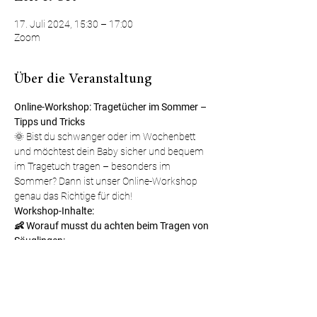
17. Juli 2024, 15:30 – 17:00
Zoom
Über die Veranstaltung
Online-Workshop: Tragetücher im Sommer – 
Tipps und Tricks 
🌞 Bist du schwanger oder im Wochenbett 
und möchtest dein Baby sicher und bequem 
im Tragetuch tragen – besonders im 
Sommer? Dann ist unser Online-Workshop 
genau das Richtige für dich!
Workshop-Inhalte:
👶 Worauf musst du achten beim Tragen von 
Säuglingen:
- Sicherheit und Komfort für dich und dein 
Baby.
- Richtige Positionierung und Haltung des 
Babys im Tragetuch.