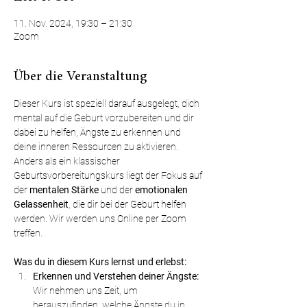
11. Nov. 2024, 19:30 – 21:30
Zoom
Über die Veranstaltung
Dieser Kurs ist speziell darauf ausgelegt, dich 
mental auf die Geburt vorzubereiten und dir 
dabei zu helfen, Ängste zu erkennen und 
deine inneren Ressourcen zu aktivieren. 
Anders als ein klassischer 
Geburtsvorbereitungskurs liegt der Fokus auf 
der 
mentalen Stärke
 und der 
emotionalen 
Gelassenheit
, die dir bei der Geburt helfen 
werden. Wir werden uns Online per Zoom 
treffen. 
Was du in diesem Kurs lernst und erlebst:
Erkennen und Verstehen deiner Ängste:
Wir nehmen uns Zeit, um 
herauszufinden, welche Ängste du in 