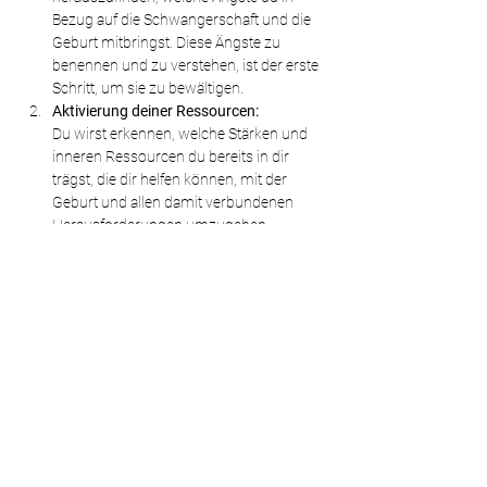
Bezug auf die Schwangerschaft und die 
Geburt mitbringst. Diese Ängste zu 
benennen und zu verstehen, ist der erste 
Schritt, um sie zu bewältigen. 
Aktivierung deiner Ressourcen:
Du wirst erkennen, welche Stärken und 
inneren Ressourcen du bereits in dir 
trägst, die dir helfen können, mit der 
Geburt und allen damit verbundenen 
Herausforderungen umzugehen. 
Gemeinsam arbeiten wir daran, diese 
Fähigkeiten zu aktivieren und zu stärken. 
Zwei geführte Hypnosen:Hypnose zur 
Entspannung und 
Ressourcenaktivierung
: In der ersten Hypnose tauchst du tief in 
einen Zustand der Entspannung ein, um 
Stress…
Hypnose zur Geburtsvorbereitung