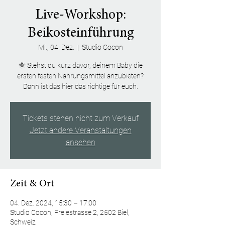
Live-Workshop:
Beikosteinführung
Mi., 04. Dez.
  |  
Studio Cocon
🌞 Stehst du kurz davor, deinem Baby die
ersten festen Nahrungsmittel anzubieten?
Dann ist das hier das richtige für euch.
Tickets stehen nicht zum Verkauf
Jetzt andere Veranstaltungen
ansehen
Zeit & Ort
04. Dez. 2024, 15:30 – 17:00
Studio Cocon, Freiestrasse 2, 2502 Biel,
Schweiz