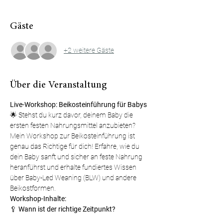
Gäste
+2 weitere Gäste
Über die Veranstaltung
Live-Workshop: Beikosteinführung für Babys
🌟 Stehst du kurz davor, deinem Baby die 
ersten festen Nahrungsmittel anzubieten? 
Mein Workshop zur Beikosteinführung ist 
genau das Richtige für dich! Erfahre, wie du 
dein Baby sanft und sicher an feste Nahrung 
heranführst und erhalte fundiertes Wissen 
über Baby-Led Weaning (BLW) und andere 
Beikostformen.
Workshop-Inhalte:
🥄
 Wann ist der richtige Zeitpunkt?
- Anzeichen dafür, dass dein Baby bereit für 